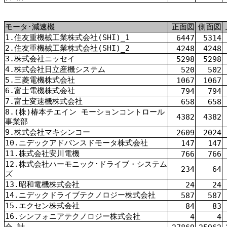
モータ･減速機
正面図
側面図
1.住友重機械工業株式会社(SHI)_1
6447
5314
2.住友重機械工業株式会社(SHI)_2
4248
4248
3.株式会社ニッセイ
5298
5298
4.株式会社日立産機システム
520
502
5.三菱電機株式会社
1067
1067
6.富士電機株式会社
794
794
7.富士変速機株式会社
658
658
8.(株)椿本チエイン モーションコントロール
4382
4382
事業部
9.株式会社マキシンコー
2609
2024
10.ニデックアドバンスドモータ株式会社
147
147
11.株式会社安川電機
766
766
12.株式会社ハーモニック･ドライブ・システム
234
64
ズ
13.昭和電機株式会社
24
24
14.ニデックドライブテクノロジー株式会社
587
587
15.エクセン株式会社
84
83
16.シンフォニアテクノロジー株式会社
4
4
合 計