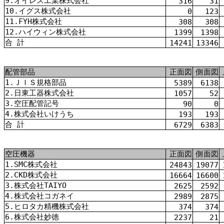
9.オイレス工業株式会社
316
31
10.イグス株式会社
0
123
11.FYH株式会社
308
308
12.ハイウィン株式会社
1399
1398
合 計
14241
13346
配管部品
正面図
側面図
1.ＪＩＳ規格部品
5389
6138
2.日東工器株式会社
1057
52
3.空圧配管記号
90
0
4.株式会社いけうち
193
193
合 計
6729
6383
空圧機器
正面図
側面図
1.SMC株式会社
24843
19077
2.CKD株式会社
16664
16600
3.株式会社TAIYO
2625
2592
4.株式会社コガネイ
2989
2875
5.ヒロタカ精機株式会社
374
374
6.株式会社妙徳
2237
21