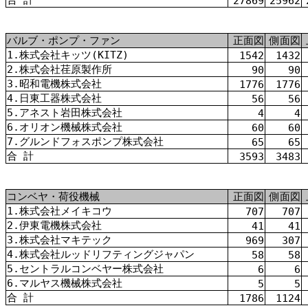
27869
25962
バルブ・ポンプ・ファン
正面図
側面図
1.株式会社キッツ(KITZ)
1542
1432
2.株式会社荏原製作所
90
90
3.昭和電機株式会社
1776
1776
4.日東工器株式会社
56
56
5.アネスト岩田株式会社
4
4
6.オリオン機械株式会社
60
60
7.グルンドフォスポンプ株式会社
65
65
合 計
3593
3483
コンベヤ・荷役機械
正面図
側面図
1.株式会社メイキコウ
707
707
2.伊東電機株式会社
41
41
3.株式会社マキテック
969
307
4.株式会社ルッドリフティングジャパン
58
58
5.セントラルコンベヤー株式会社
6
6
6.マルヤス機械株式会社
5
5
合 計
1786
1124