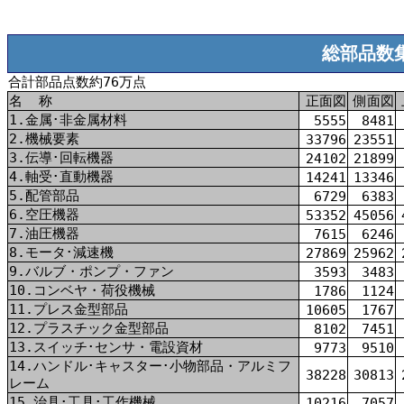
総部品数
合計部品点数約76万点
名
称
正面図
側面図
1.金属･非金属材料
5555
8481
2.機械要素
33796
23551
3.伝導･回転機器
24102
21899
4.軸受･直動機器
14241
13346
5.配管部品
6729
6383
6.空圧機器
53352
45056
7.油圧機器
7615
6246
8.モータ･減速機
27869
25962
9.バルブ・ポンプ・ファン
3593
3483
10.コンベヤ・荷役機械
1786
1124
11.プレス金型部品
10605
1767
12.プラスチック金型部品
8102
7451
13.スイッチ･センサ・電設資材
9773
9510
14.ハンドル･キャスター･小物部品・アルミフ
38228
30813
レーム
15.治具･工具･工作機械
10216
7057