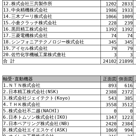
12.株式会社三共製作所
1202
2833
13.中央精機株式会社
1986
1933
14.三木プーリ株式会社
1066
1009
15.小倉クラッチ株式会社
228
239
16.黒田精工株式会社
1392
1392
17.三菱電機株式会社
74
74
18.シンフォニアテクノロジー株式会社
345
345
19.アイセル株式会社
79
79
20.佐竹化学機械工業株式會社
3
3
合 計
24102
21899
軸受･直動機器
正面図
側面図
1.ＮＴＮ株式会社
893
616
2.日本精工株式会社(NSK)
2388
2372
3.株式会社ジェイテクト(Koyo)
543
385
4.ＴＨＫ株式会社
3558
3512
5.株式会社不二越(NACHI)
0
0
6.日本トムソン株式会社(IKO)
1347
1223
7.日本ベアリング株式会社(NB)
2420
2384
8.株式会社エイエスケイ(ASK)
1069
994