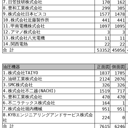
7.日笠技研株式会社
170
162
8.豊和工業株式会社
299
305
9.株式会社日本ピスコ
1577
1478
10.株式会社近藤製作所
441
441
11.甲南電機株式会社
1097
1095
12.アマノ株式会社
3
3
13.株式会社八光電機
11
11
14.関西電熱
22
22
合 計
53352
45056
油圧機器
正面図
側面図
1.株式会社TAIYO
1837
1705
2.油研工業株式会社
2124
2076
3.SMC株式会社
326
326
4.株式会社不二越(NACHI)
1519
717
5.豊和工業株式会社
470
470
6.不二ラテックス株式会社
164
1
7.株式会社堀内機械
951
951
8.KYBエンジニアリングアンドサービス株式会
224
0
社
合 計
7615
6246