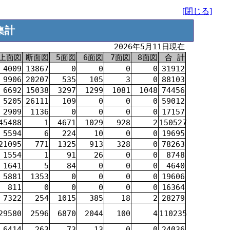
[閉じる]
集計
2026年5月11日現在
上面図
断面図
5面図
6面図
7面図
8面図
合 計
4009
13867
0
0
0
0
31912
9906
20207
535
105
3
0
88103
6692
15038
3297
1299
1081
1048
74456
5205
26111
109
0
0
0
59012
2909
1136
0
0
0
0
17157
45488
1
4671
1029
928
2
150527
5594
6
224
10
0
0
19695
21095
771
1325
913
328
0
78263
1554
1
91
26
0
0
8748
1641
5
84
0
0
0
4640
5881
1353
0
0
0
0
19606
811
0
0
0
0
0
16364
7322
254
1015
385
18
2
28279
29580
2596
6870
2044
100
4
110235
6414
263
73
13
0
0
24036