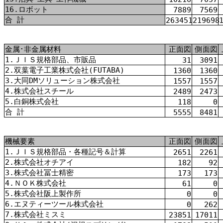
16.ロボット
7889
7569
合 計
263451
219698
金属･非金属材料
正面図
側面図
1.ＪＩＳ規格部品、市販品
31
3091
2.双葉電子工業株式会社(FUTABA)
1360
1360
3.大同DMソリューション株式会社
1557
1557
4.株式会社スチール
2489
2473
5.白銅株式会社
118
0
合 計
5555
8481
機械要素
正面図
側面図
1.ＪＩＳ規格部品・各種記号＆計算
2651
2261
2.株式会社オチアイ
182
92
3.株式会社冨士精密
173
173
4.ＮＯＫ株式会社
61
0
5.株式会社阪上製作所
0
0
6.エヌティーツール株式会社
0
262
7.株式会社ミスミ
23851
17011