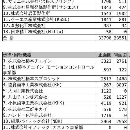
8.サミニ株式会社(沢根スプリング)
1708
511
9.株式会社昌和発條製作所(サンエス)
1343
424
10.株式会社岩田製作所
1543
1902
11.ケーエス産業株式会社(KSSC)
1841
881
12.倉敷化工株式会社
387
34
13.日東精工株式会社(Nitto)
56
0
合 計
33796
23551
伝導･回転機器
正面図
側面図
1.株式会社椿本チエイン
3323
2761
2.(株)椿本チエイン モーションコントロール
593
122
事業部
3.株式会社椿本スプロケット
2513
1488
4.協育歯車工業株式会社(KG)
267
3837
5.大同工業株式会社
1123
0
6.片山チエン株式会社
528
1327
7.小原歯車工業株式会社(KHK)
4119
921
8.株式会社三好キカイ
578
578
9.バンドー化学株式会社
1719
0
10.鍋屋バイテック会社(NBK)
2964
2958
11.株式会社イノテック カネミツ事業部
0
0